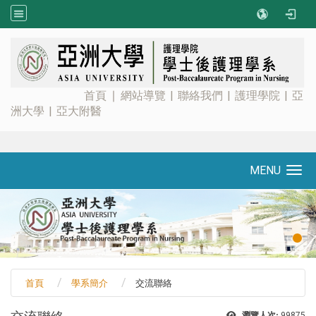
:::
首頁
∣
網站導覽
|
聯絡我們
|
護理學院
|
亞
洲大學
|
亞大附醫
MENU
Toggle navigation
首頁
學系簡介
交流聯絡
瀏覽人次:
99875