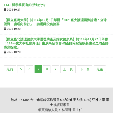
114-1與學務長有約 活動公告
2025-10-27
【國立臺灣大學】於114年
12月5日舉辦
「2025臺大護理國際論壇：全球
視野，護理向前行」，請踴躍投稿摘要
2025-10-20
【國立臺北護理健康大學護理助產及婦女健康系】於114年11月22日舉辦
「114年度大學社會責任計畫成果發表會-助產師陪您迎接新生命之助產師
職業探索」
2025-10-20
最前
5
6
7
8
9
上一頁
下一頁
最後
地址：41354 台中市霧峰區柳豐路500號(健康大樓H220) 亞洲大學 學
士後護理學系
網頁稽核人員： 林碧珠 系主任