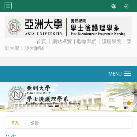
:::
首頁
∣
網站導覽
|
聯絡我們
|
護理學院
|
亞
洲大學
|
亞大附醫
MENU
Toggle navigation
首頁
公告