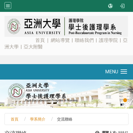
:::
首頁
∣
網站導覽
|
聯絡我們
|
護理學院
|
亞
洲大學
|
亞大附醫
MENU
Toggle navigation
首頁
學系簡介
交流聯絡
瀏覽人次:
99841