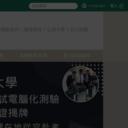
Language
登入
:::
聯絡我們
|
護理學院
|
亞洲大學
|
亞大附醫
曆
高階教育資源
多元創新教學