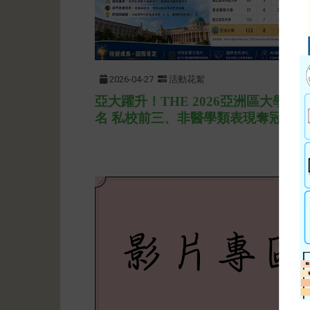
2026-04-27
活動花絮
亞大躍升！THE 2026亞洲區大學排
名 私校前三、非醫學類表現奪冠