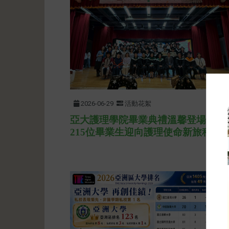
2026-06-29
活動花絮
亞大護理學院畢業典禮溫馨登場
215位畢業生迎向護理使命新旅程