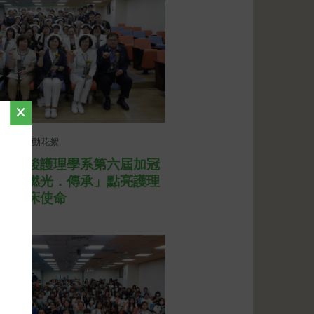
04
活動花絮
學學士後護理學系第六屆加冠
場，
「燃光．傳承」點亮護理
迎向臨床使命