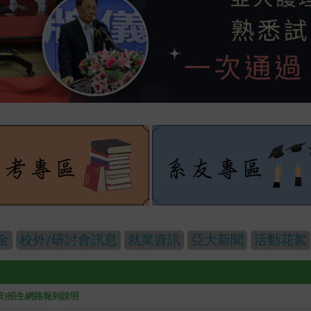
金
校外/研討會訊息
就業資訊
亞大新聞
活動花絮
班)招生網路報到說明