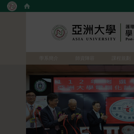
:::
學系簡介
師資陣容
課程規劃