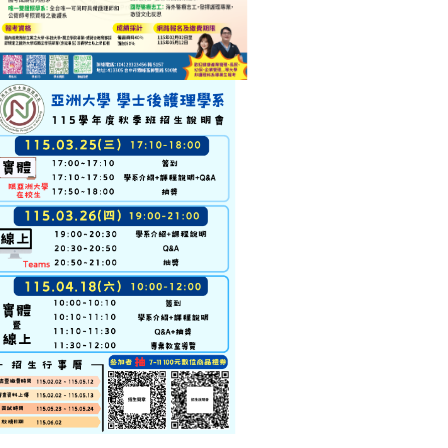
2026-04-09
活動花絮
2026-03-
職涯演講-創新創業：長期照護職場心
亞大護理
路歷程
者講座
【