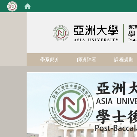
:::
學系簡介
師資陣容
課程規劃