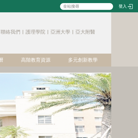
登入
:::
聯絡我們
|
護理學院
|
亞洲大學
|
亞大附醫
曆
高階教育資源
多元創新教學