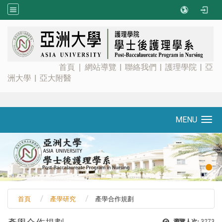
:::
首頁
∣
網站導覽
|
聯絡我們
|
護理學院
|
亞
洲大學
|
亞大附醫
MENU
Toggle navigation
首頁
產學研究
產學合作規劃
瀏覽人次:
3273