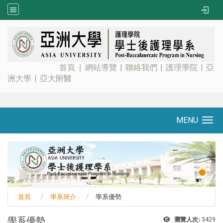
:::
首頁
∣
網站導覽
|
聯絡我們
|
護理學院
|
亞
洲大學
|
亞大附醫
MENU
Toggle navigation
首頁
學系簡介
學系優勢
學系優勢
瀏覽人次:
3429