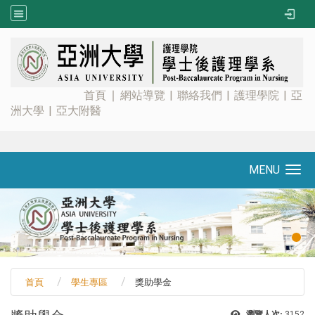
:::
首頁
∣
網站導覽
|
聯絡我們
|
護理學院
|
亞
洲大學
|
亞大附醫
MENU
Toggle navigation
首頁
學生專區
獎助學金
瀏覽人次:
3152