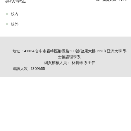
獎助學金
:::
校內
校外
地址：41354 台中市霧峰區柳豐路500號(健康大樓H220) 亞洲大學 學
士後護理學系
網頁稽核人員： 林碧珠 系主任
造訪人次 : 1309655