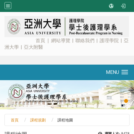
:::
首頁
∣
網站導覽
|
聯絡我們
|
護理學院
|
亞
洲大學
|
亞大附醫
MENU
Toggle navigation
首頁
課程規劃
課程地圖
瀏覽人次:
8478