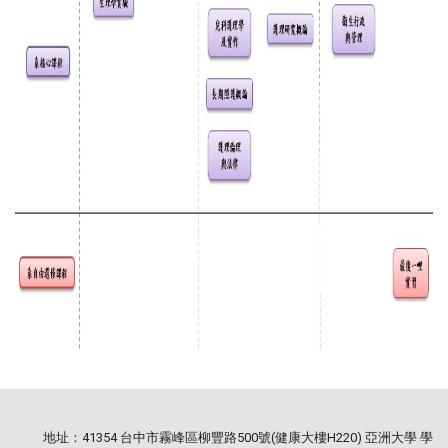
地址：41354 台中市霧峰區柳豐路500號(健康大樓H220) 亞洲大學 學