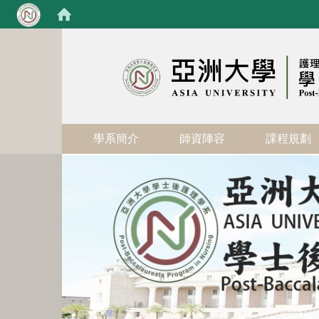
:::
學系簡介
師資陣容
課程規劃