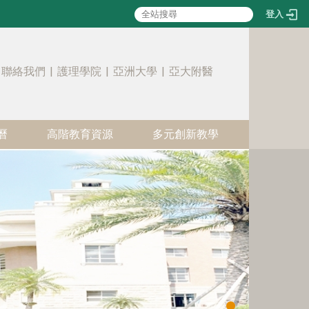
登入
:::
聯絡我們
|
護理學院
|
亞洲大學
|
亞大附醫
曆
高階教育資源
多元創新教學