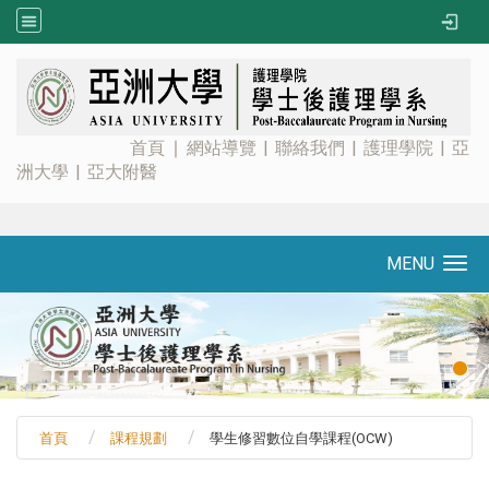
:::
首頁
∣
網站導覽
|
聯絡我們
|
護理學院
|
亞
洲大學
|
亞大附醫
MENU
Toggle navigation
首頁
課程規劃
學生修習數位自學課程(OCW)