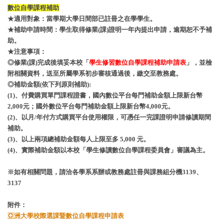
數位自學課程補助
★適用對象：當學期大學日間部已註冊之在學學生。
★補助申請時間：學生取得修業(課)證明一年內提出申請，逾期恕不予補
助。
★注意事項：
◎修業(課)完成後填妥本校「
學生修習數位自學課程補助申請表
」，並檢
附相關資料
，送至所屬學系初步審核通過後，繳交至教務處。
◎補助金額(依下列原則補助):
(1)、付費購買單門課程證書，國內數位平台每門補助金額上限新台幣
2,000元；國外數位平台每門補助金額上限新台幣4,000元。
(2)、以月/年付方式購買平台使用權限，可憑任一完課證明申請修讀期間
補助。
(3)、以上兩項總補助金額每人上限至多 5,000 元。
(4)、實際補助金額以本校「學生修讀數位自學課程委員會」審議為主。
※如有相關問題，請洽各學系系辦或教務處註冊與課務組分機3139、
3137
附件：
亞洲大學校際選課暨數位自學課程申請表