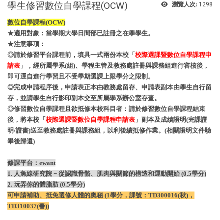
學生修習數位自學課程(OCW)
瀏覽人次:
1298
數位自學課程(OCW)
★適用對象：當學期大學日間部已註冊之在學學生。
★注意事項：
◎請於修習平台課程前，填具一式兩份本校「
校際選課暨數位自學課程申
請表
」，經所屬學系(組)、學程主管及教務處註冊與課務組進行審核後，
即可逕自進行學習且不受學期選課上限學分之限制。
◎完成申請程序後，申請表正本由教務處留存、申請表副本由學生自行留
存，並請學生自行影印副本交至所屬學系辦公室存查。
◎修習數位自學課程且欲抵修本校科目者：請於修習數位自學課程結束
後，將本校「
校際選課暨數位自學課程申請表
」副本及成績證明(完課證
明/證書)送至教務處註冊與課務組，以利後續抵修作業。(相關證明文件驗
畢後歸還)
修課平台：ewant
1. 人魚線研究院 − 從認識骨骼、肌肉與關節的構造和運動開始 (0.5學分)
2. 玩弄你的體脂肪
(0.5學分)
可申請補助、抵免選修人體的奧秘 (1學分，課號：TD300016(秋)，
TD310037(春))