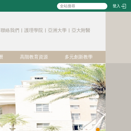
登入
:::
聯絡我們
|
護理學院
|
亞洲大學
|
亞大附醫
曆
高階教育資源
多元創新教學