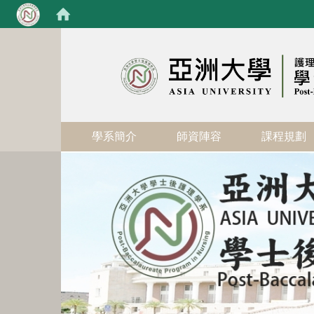
:::
學系簡介
師資陣容
課程規劃