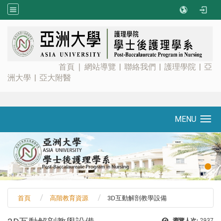
:::
首頁
∣
網站導覽
|
聯絡我們
|
護理學院
|
亞
洲大學
|
亞大附醫
MENU
Toggle navigation
首頁
高階教育資源
3D互動解剖教學設備
瀏覽人次:
2937