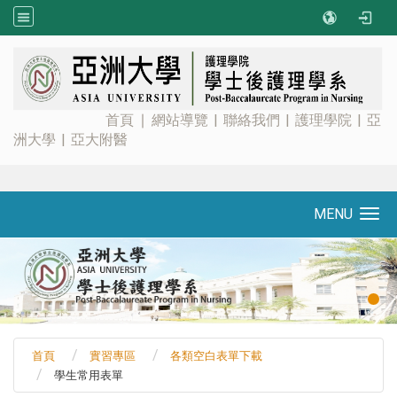
:::
首頁
∣
網站導覽
|
聯絡我們
|
護理學院
|
亞
洲大學
|
亞大附醫
MENU
Toggle navigation
首頁
實習專區
各類空白表單下載
學生常用表單