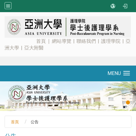
:::
首頁
∣
網站導覽
|
聯絡我們
|
護理學院
|
亞
洲大學
|
亞大附醫
MENU
Toggle navigation
首頁
公告