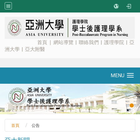
:::
首頁
∣
網站導覽
|
聯絡我們
|
護理學院
|
亞
洲大學
|
亞大附醫
MENU
Toggle navigation
首頁
公告