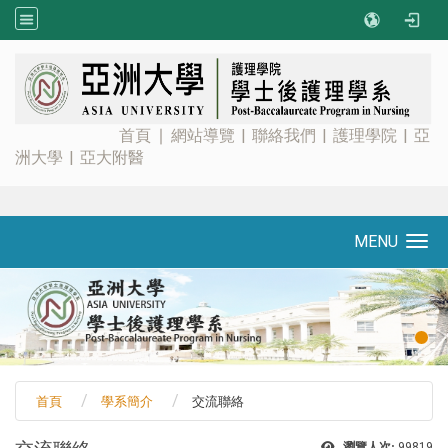
:::
首頁
∣
網站導覽
|
聯絡我們
|
護理學院
|
亞
洲大學
|
亞大附醫
MENU
Toggle navigation
首頁
學系簡介
交流聯絡
瀏覽人次:
99819