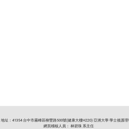
地址：41354 台中市霧峰區柳豐路500號(健康大樓H220) 亞洲大學 學士後護
網頁稽核人員： 林碧珠 系主任