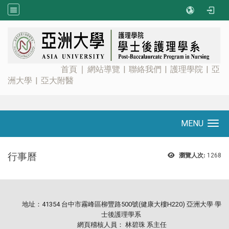
:::
首頁
∣
網站導覽
|
聯絡我們
|
護理學院
|
亞
洲大學
|
亞大附醫
MENU
Toggle navigation
行事曆
瀏覽人次:
1268
地址：41354 台中市霧峰區柳豐路500號(健康大樓H220) 亞洲大學 學
士後護理學系
網頁稽核人員： 林碧珠 系主任