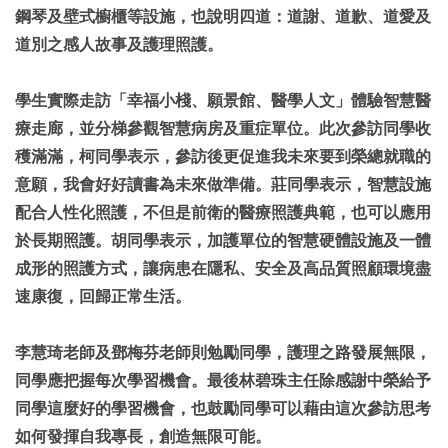
鋼琴及壁式櫥櫃等設施，也說明四道：道謝、道歉、道愛及
道別之感人故事及護理照護。
學生實際走訪「幸福小棧、願景館、醫學人文」體驗智慧醫
療走廊，並分梯參觀智慧病房及重症單位。此次參訪同學收
穫滿滿，柯同學表示，參訪後更促進我未來要到榮總就職的
意願，我會好好讀書為未來做準備。莊同學表示，智慧設施
配合人性化照護，不但是前衛的醫療照護典範，也可以應用
於長期照護。胡同學表示，加護單位的智慧硬體設施及一體
成形的照護方式，讓病患在隱私、安全及高品質照顧環境盡
速康復，回歸正常生活。
李慧琦老師及鄧梅芬老師則勉勵同學，護理之路發展無限，
同學應把握每次學習機會。
最後林碧珠主任除感謝中榮給予
同學這麼好的學習機會，也鼓勵同學可以藉由這次參訪思考
如何發揮自我專長，創造無限可能。