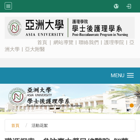
:::
首頁
∣
網站導覽
|
聯絡我們
|
護理學院
|
亞
洲大學
|
亞大附醫
MENU
Toggle navigation
首頁
活動花絮