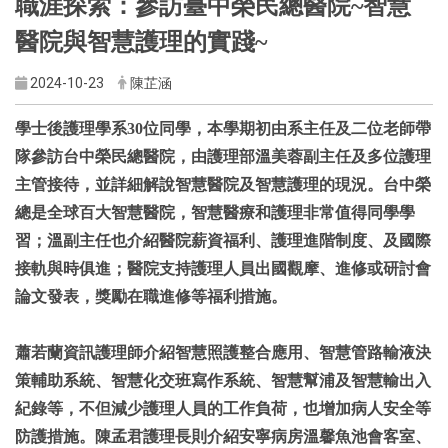
職涯探索：參訪臺中榮民總醫院~智慧
醫院與智慧護理的實踐~
2024-10-23
陳芷涵
學士後護理學系30位同學，本學期初由系主任及二位老師帶
隊參訪台中榮民總醫院，由護理部溫美蓉副主任及多位護理
主管接待，並詳細解說智慧醫院及智慧護理的現況。台中榮
總是全球百大智慧醫院，智慧醫療和護理非常值得同學學
習；溫副主任也介紹醫院薪資福利、護理進階制度、及國際
接軌與時俱進；醫院支持護理人員出國觀摩、進修或研討會
論文發表，獎勵在職進修等福利措施。
蕭若蘭資訊護理師介紹智慧照護整合應用、智慧管路輸液決
策輔助系統、智慧化交班寫作系統、智慧幫浦及智慧輸出入
紀錄等，不但減少護理人員的工作負荷，也增加病人安全等
防護措施。陳孟君護理長則介紹安寧病房溫馨魚池會客室、