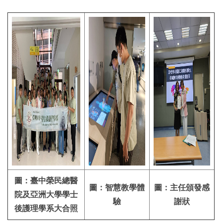
圖：臺中榮民總醫
圖：智慧教學體
圖：主任頒發感
院及亞洲大學學士
驗
謝狀
後護理學系大合照