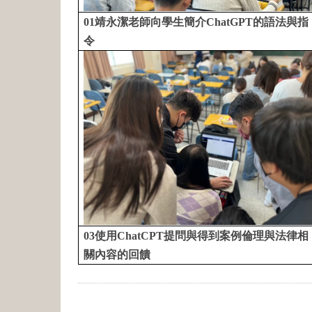
01靖永潔老師向學生簡介ChatGPT的語法與指
令
03使用ChatCPT提問與得到案例倫理與法律相
關內容的回饋