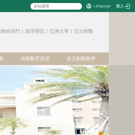
Language
登入
:::
聯絡我們
|
護理學院
|
亞洲大學
|
亞大附醫
曆
高階教育資源
多元創新教學