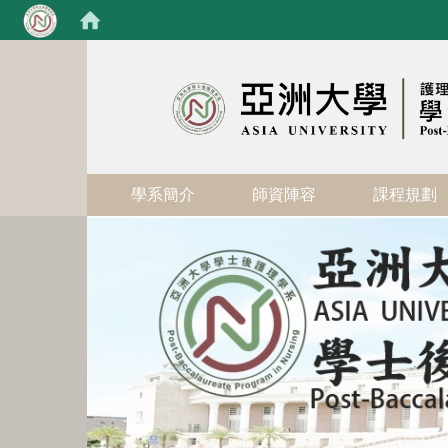
:::
學系簡介
師資陣容
課程規劃