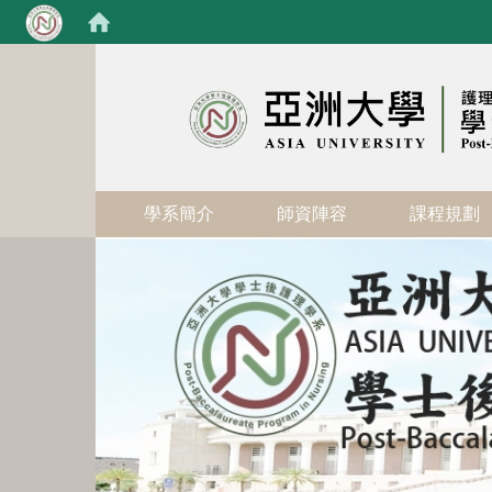
:::
學系簡介
師資陣容
課程規劃