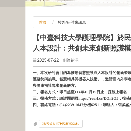
首頁
校外/研討會訊息
【中臺科技大學護
理學院】於民國
人本設計：共創未來創新照護模
2025-07-22
陳芷涵
一、本次研討會目的為推動智慧照護與人本設計的創新發
護趨勢與挑戰、智慧輔具與機器人技術」，邀請國內外學
與健康福祉尋求創新解方。
二、報名方式：即日起至114年10月19日止，採線上報名，報名網址：htt
三、投稿方式：請詳閱網頁https://reurl.cc/DOn2O5
四、聯絡電話：(04)2239-1647分機6251；聯絡人：張柔
31e79b51d14736724f182f2b8f5b9b66_1141201238_1_1_第17屆國際學術研討會議程.pdf