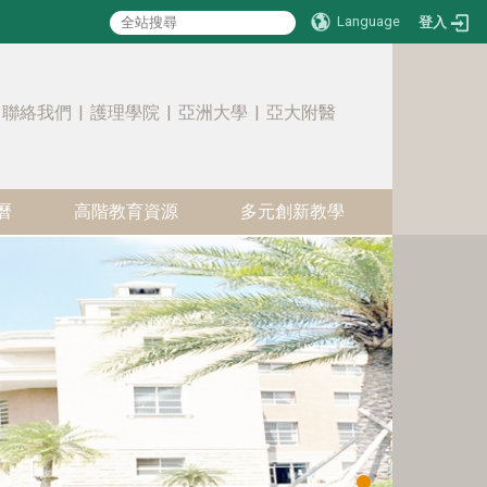
Language
登入
:::
聯絡我們
|
護理學院
|
亞洲大學
|
亞大附醫
曆
高階教育資源
多元創新教學