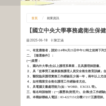
首頁
就業資訊
【國立中央大學事務處衛生保健
2025-06-18
陳芷涵
一、有意應徵者，請於114年6月25日中午12時之前將下列文件
二、【徵選條件】：
(一)資歷：
１、國內外大學(含)以上護理系畢業，且具護理師證書。
２、具「從事勞工健康服務護理人員安全衛生教育訓練」
３、醫院臨床護理實務工作經驗至少滿一年，兩年以上尤
４、如有職業安全衛生護理工作經驗者尤佳。
５、具電腦文書處理能力(如：WORD、EXCEL 等)。
三、報名時請檢附：(一)履歷表(附照片)、自傳(含工作經驗
四、本職缺聯絡人電話：03-4227151分機57217王護理師。其他應徵