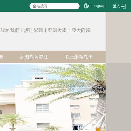
Language
登入
:::
聯絡我們
|
護理學院
|
亞洲大學
|
亞大附醫
曆
高階教育資源
多元創新教學