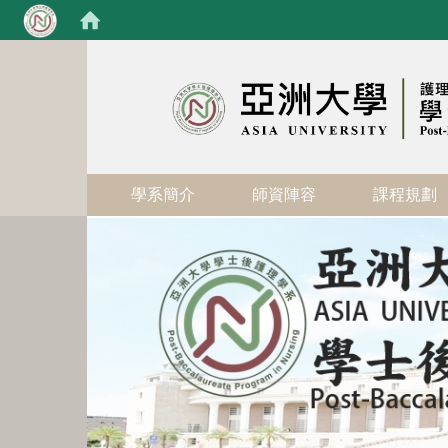
:::
學系簡介
師資陣容
課程規劃