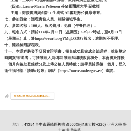
(四)Dr. Laura-Maria Peltonen 芬蘭圖爾庫大學 副教授
主題：銜接實踐與創新：生成式 AI 驅動數位健康未來。
七、參加對象：護理實務人員、相關領域學生。
八、參加名額：100人。報名費用：免費（午餐自理）。
九、報名方式：請於114年7月25日（星期五）中午12時起，至8月13日
（星期三）止，於https://reurl.cc/gYMqLQ進行報名，逾期恕不受理。
十、隨函檢附課程表。
十一、本課程將發予研習會證明書，報名成功且完成全部課程，並依規定
時間簽到/退者，可獲護理人員/專科護理師繼續教育積分，本會將於課後
一個月內協助登錄積分及上傳公務人員時數；請學員於課後一個月，登入
衛生福利部「護助e起來」網站（https://nurse.mohw.gov.tw）查詢。
5db087cc65c2e7b058fad0e30f2bc445_A096M0000Q_1140032937_doc1_1_Attach1.pdf
地址：41354 台中市霧峰區柳豐路500號(健康大樓H220) 亞洲大學 學
士後護理學系