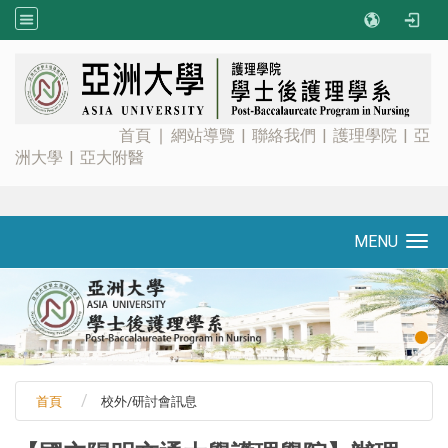
:::
首頁
∣
網站導覽
|
聯絡我們
|
護理學院
|
亞
洲大學
|
亞大附醫
MENU
Toggle navigation
首頁
校外/研討會訊息