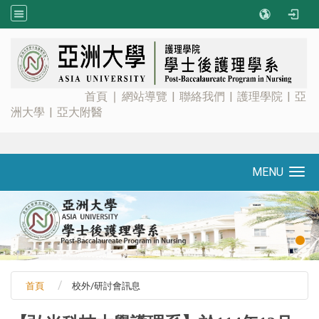
:::
首頁
∣
網站導覽
|
聯絡我們
|
護理學院
|
亞
洲大學
|
亞大附醫
MENU
Toggle navigation
首頁
校外/研討會訊息