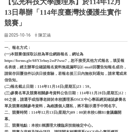
【弘光科技大學護理系】於114年12月
13日舉辦「114年度臺灣技優護生實作
競賽」
2025-10-16
陳芷涵
一、報名方式：
(一)本競賽僅採取以校為單位網路報名，網址為
https://forms.gle/68Y3rhuy2ssPJwsz7，恕不接受其他方式報名，填妥報
名表後，經主辦單位確認報名資料無疏漏即以E-mail回覆告知報名成功，
請留存回覆信件以供日後查驗，若報名後三日內無收到通知，請來電或來
信告知。
(二)報名截止日期：114年11月14日(星期五)23：59。
(三)參賽名單及競賽相關參考資料公告日期：114年11月28日(星期五)12：
00之後，請選手或指導老師於本校護理系OSCE中心專區網頁確認參賽名
單及競賽相關參考資料，為維護個人隱私，將不顯示選手中間名字。
二、競賽時間：114年12月13日(星期六)09：00於本校G棟B1會議廳開
幕。
三、競賽地點：本校E棟護理大樓臨床技能檢定中心。
四、競賽之流程及評分項目，請詳閱本校護理系OSCE中心專區網頁。