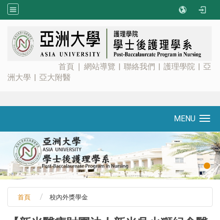
:::
首頁
∣
網站導覽
|
聯絡我們
|
護理學院
|
亞
洲大學
|
亞大附醫
MENU
Toggle navigation
首頁
校內外獎學金