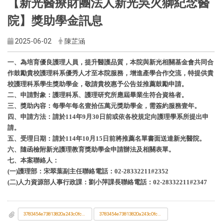
【新光醫療財團法人新光吳火獅紀念醫
院】獎助學金訊息
2025-06-02
陳芷涵
一、為培育優良護理人員，提升醫護品質，本院與新光相關基金會共同合
作鼓勵貴校護理科系優秀人才至本院服務，增進產學合作交流，特提供貴
校護理科系學生獎助學金，敬請貴校惠予公告並推薦鼓勵申請。
二、申請對象：護理科系、護理研究所應屆畢業生符合資格者。
三、獎助內容：每學年每名壹拾伍萬元獎助學金，需簽約服務壹年。
四、申請方法：請於114年9月30日前或依各校規定向護理學系所提出申
請。
五、受理日期：請於114年10月15日前將推薦名單書面送達新光醫院。
六、隨函檢附新光護理教育獎助學金申請辦法及相關表單。
七、本案聯絡人：
(一)護理部：宋翠葉副主任聯絡電話：02-28332211#2352
(二)人力資源部人事行政課：劉小萍課長聯絡電話：02-28332211#2347
3783454e73813820a243c0fcb33720d6_新光醫院新光護理教育獎助學金申請辦法_18695_.pdf
3783454e73813820a243c0fcb33720d6_新光護理教育獎助學金申請表_18696_.doc