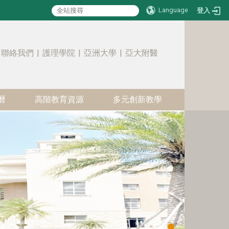
Language
登入
:::
聯絡我們
|
護理學院
|
亞洲大學
|
亞大附醫
曆
高階教育資源
多元創新教學