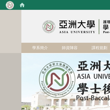
:::
學系簡介
師資陣容
課程規劃